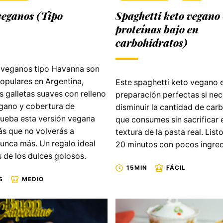
veganos (Tipo
Spaghetti keto vegano 
proteínas bajo en
carbohidratos)
s veganos tipo Havanna son
opulares en Argentina,
Este spaghetti keto vegano e
 galletas suaves con relleno
preparación perfectas si nec
gano y cobertura de
disminuir la cantidad de car
rueba esta versión vegana
que consumes sin sacrificar 
ás que no volverás a
textura de la pasta real. List
unca más. Un regalo ideal
20 minutos con pocos ingred
 de los dulces golosos.
15MIN
FÁCIL
S
MEDIO