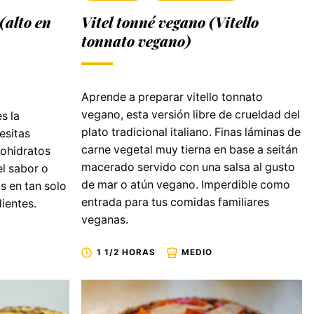
(alto en
Vitel tonné vegano (Vitello
tonnato vegano)
Aprende a preparar vitello tonnato
vegano, esta versión libre de crueldad del
s la
plato tradicional italiano. Finas láminas de
esitas
carne vegetal muy tierna en base a seitán
bohidratos
macerado servido con una salsa al gusto
el sabor o
de mar o atún vegano. Imperdible como
os en tan solo
entrada para tus comidas familiares
ientes.
veganas.
1 1/2 HORAS
MEDIO