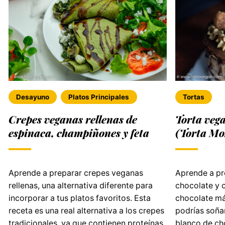
Desayuno
Platos Principales
Tortas
Crepes veganas rellenas de
Torta vega
espinaca, champiñones y feta
(Torta Mo
Aprende a preparar crepes veganas
Aprende a pr
rellenas, una alternativa diferente para
chocolate y c
incorporar a tus platos favoritos. Esta
chocolate m
receta es una real alternativa a los crepes
podrías soñar
tradicionales, ya que contienen proteínas
blanco de ch