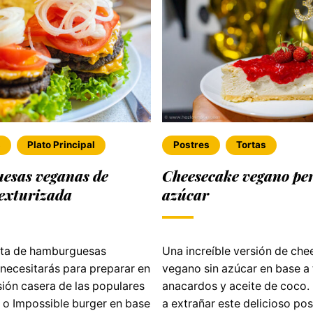
s
Plato Principal
Postres
Tortas
sas veganas de
Cheesecake vegano per
texturizada
azúcar
eta de hamburguesas
Una increíble versión de ch
necesitarás para preparar en
vegano sin azúcar en base a 
sión casera de las populares
anacardos y aceite de coco.
o Impossible burger en base
a extrañar este delicioso po