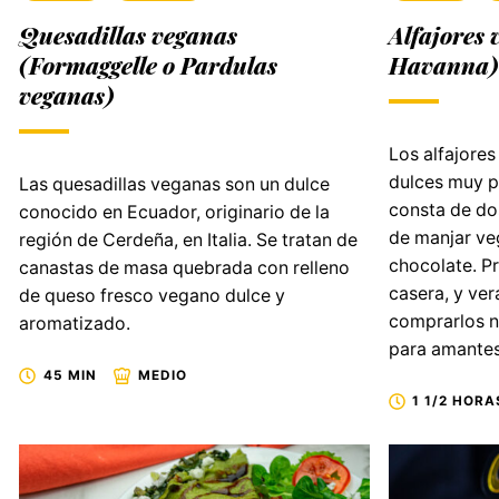
Quesadillas veganas
Alfajores 
(Formaggelle o Pardulas
Havanna)
veganas)
Los alfajore
dulces muy p
Las quesadillas veganas son un dulce
consta de dos
conocido en Ecuador, originario de la
de manjar ve
región de Cerdeña, en Italia. Se tratan de
chocolate. P
canastas de masa quebrada con relleno
casera, y ver
de queso fresco vegano dulce y
comprarlos n
aromatizado.
para amantes
45 MIN
MEDIO
1 1/2 HORA