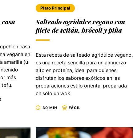
Plato Principal
 casa
Salteado agridulce vegano con
filete de seitán, brócoli y piña
mpeh en casa
ína vegana en
Esta receta de salteado agridulce vegano,
a amarilla (u
es una receta sencilla para un almuerzo
ontenido
alto en proteína, ideal para quienes
bor más
disfrutan los sabores exóticos en las
 tofu.
preparaciones estilo oriental preparada
en solo un wok.
O
30 MIN
FÁCIL