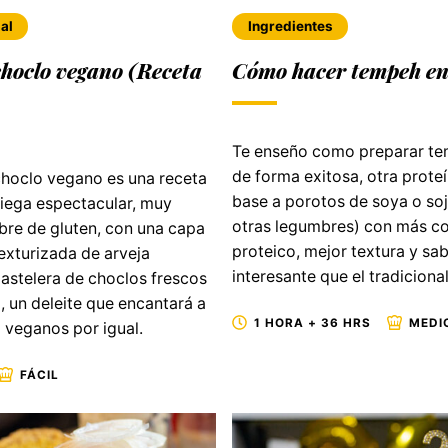
al
Ingredientes
choclo vegano (Receta
Cómo hacer tempeh en
Te enseño como preparar te
de forma exitosa, otra prote
 choclo vegano es una receta
base a porotos de soya o soj
niega espectacular, muy
otras legumbres) con más c
ibre de gluten, con una capa
proteico, mejor textura y sa
exturizada de arveja
interesante que el tradicional
pastelera de choclos frescos
 un deleite que encantará a
1 HORA + 36 HRS
MEDI
 veganos por igual.
FÁCIL