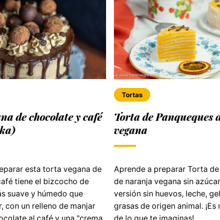
Tortas
na de chocolate y café
Torta de Panqueques 
ka)
vegana
eparar esta torta vegana de
Aprende a preparar Torta d
afé tiene el bizcocho de
de naranja vegana sin azúcar
ás suave y húmedo que
versión sin huevos, leche, gel
, con un relleno de manjar
grasas de origen animal. ¡Es 
ocolate al café y una "crema
de lo que te imaginas!