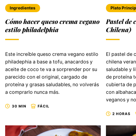
Ingredientes
Plato Princip
Cómo hacer queso crema vegano
Pastel de 
estilo philadelphia
Chilena)
Este increíble queso crema vegano estilo
El pastel de
philadephia a base a tofu, anacardos y
chilena vera
aceite de coco te va a sorprender por su
saludable y l
parecido con el original, cargado de
de proteína t
proteína y grasas saludables, no volverás
cubierta de 
a comprarlo nunca más.
con albahaca,
veganos y no
30 MIN
FÁCIL
2 HORAS