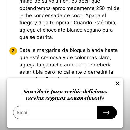
mitad de su volumen, es decir que
obtendremos aproximadamente 250 ml de
leche condensada de coco. Apaga el
fuego y deja temperar. Cuando esté tibia,
agrega el chocolate blanco vegano para
que se derrita.
Bate la margarina de bloque blanda hasta
que esté cremosa y de color más claro,
agrega la ganache anterior que debería
estar tibia pero no caliente o derretirá la
margarina. Bate hasta obtener una crema
ligera, suave y muy manejable. Si está
Suscríbete para recibir deliciosas
demasiado suave, es porque la
recetas veganas semanalmente
temperatura ambiental es muy alta. Déjala
reposar 15 minutos en el refrigerador,
antes de ensamblar la torta.