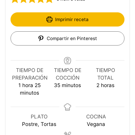
Imprimir receta
Compartir en Pinterest
TIEMPO DE
TIEMPO DE
TIEMPO
PREPARACIÓN
COCCIÓN
TOTAL
hora
minutos
minutos
horas
1
hora
25
35
minutos
2
horas
minutos
PLATO
COCINA
Postre, Tortas
Vegana