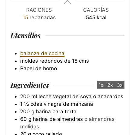
RACIONES
CALORÍAS
15
rebanadas
545
kcal
Utensilios
balanza de cocina
moldes redondos de 18 cms
Papel de horno
Ingredientes
1x
2x
3x
200
ml
leche vegetal de soya o anacardos
1 ½
cdas
vinagre de manzana
200
g
harina para torta
60
g
harina de almendras
o almendras
molidas
20
g
coco rallado