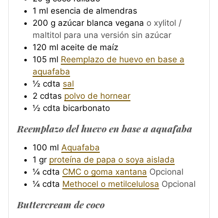
1
ml
esencia de almendras
200
g
azúcar blanca vegana
o xylitol /
maltitol para una versión sin azúcar
120
ml
aceite de maíz
105
ml
Reemplazo de huevo en base a
aquafaba
½
cdta
sal
2
cdtas
polvo de hornear
½
cdta
bicarbonato
Reemplazo del huevo en base a aquafaba
100
ml
Aquafaba
1
gr
proteína de papa o soya aislada
¼
cdta
CMC o goma xantana
Opcional
¼
cdta
Methocel o metilcelulosa
Opcional
Buttercream de coco