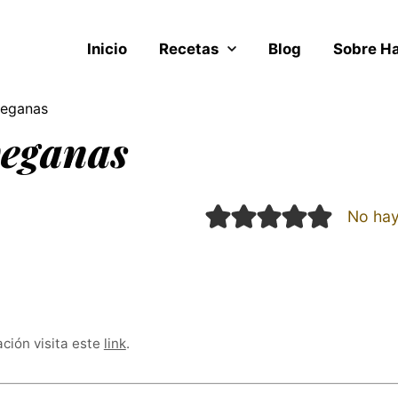
Inicio
Recetas
Blog
Sobre H
veganas
veganas
No hay
ación visita este
link
.