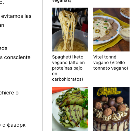
veganas)
o.
 evitamos las
an
ueda
Spaghetti keto
Vitel tonné
s consciente
vegano (alto en
vegano (Vitello
proteínas bajo
tonnato vegano)
en
carbohidratos)
chiere o
) o фаворкі