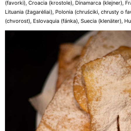
(favorki), Croacia (krostole), Dinamarca (klejner), F
Lituania (žagarėliai), Polonia (chruściki, chrusty o 
(chvorost), Eslovaquia (fánka), Suecia (klenäter), H