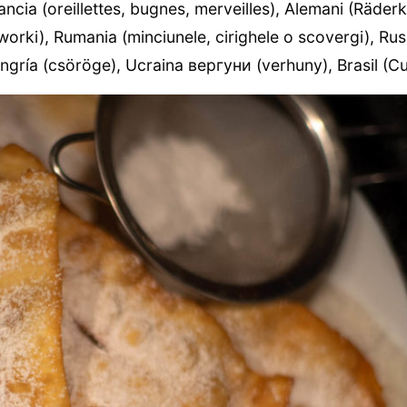
rancia (oreillettes, bugnes, merveilles), Alemani (Räder
faworki), Rumania (minciunele, cirighele o scovergi), R
ungría (csöröge), Ucraina вергуни (verhuny), Brasil (C