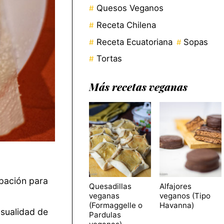
Quesos Veganos
Receta Chilena
Receta Ecuatoriana
Sopas
Tortas
Más recetas veganas
ipación para
Quesadillas
Alfajores
veganas
veganos (Tipo
(Formaggelle o
Havanna)
asualidad de
Pardulas