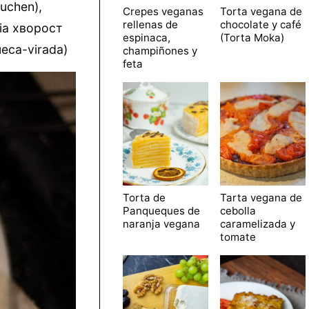
kuchen),
Crepes veganas
Torta vegana de
rellenas de
chocolate y café
usia хворост
espinaca,
(Torta Moka)
ueca-virada)
champiñones y
feta
Torta de
Tarta vegana de
Panqueques de
cebolla
naranja vegana
caramelizada y
tomate