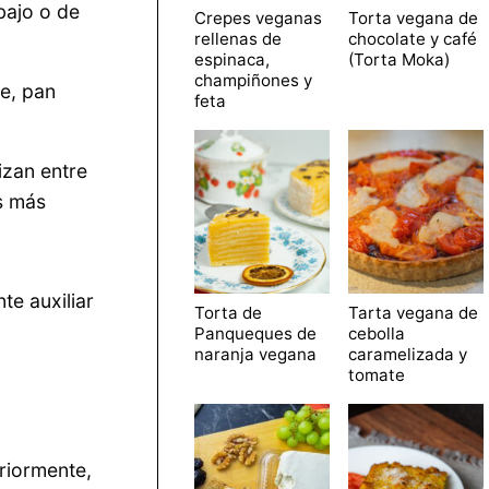
bajo o de
Crepes veganas
Torta vegana de
rellenas de
chocolate y café
espinaca,
(Torta Moka)
champiñones y
de, pan
feta
izan entre
os más
te auxiliar
Torta de
Tarta vegana de
Panqueques de
cebolla
naranja vegana
caramelizada y
tomate
riormente,