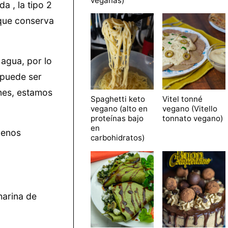
veganas)
a , la tipo 2
 que conserva
agua, por lo
 puede ser
ones, estamos
Spaghetti keto
Vitel tonné
vegano (alto en
vegano (Vitello
proteínas bajo
tonnato vegano)
en
menos
carbohidratos)
harina de