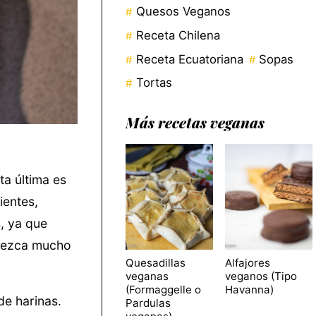
Quesos Veganos
Receta Chilena
Receta Ecuatoriana
Sopas
Tortas
Más recetas veganas
ta última es
ientes,
, ya que
crezca mucho
Quesadillas
Alfajores
veganas
veganos (Tipo
(Formaggelle o
Havanna)
de harinas.
Pardulas