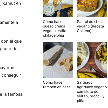
a, kamut en
Cómo hacer
Pastel de choclo
camente a
queso crema
vegano (Receta
vegano estilo
Chilena)
philadelphia
 con el que
mpacto de
 hay que
e conseguir
Cómo hacer
Salteado
tempeh en casa
agridulce vegano
con filete de
de la famosa
seitán, brócoli y
piña