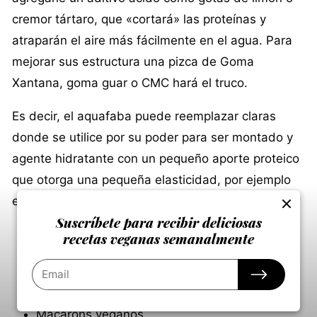
cremor tártaro, que «cortará» las proteínas y
atraparán el aire más fácilmente en el agua. Para
mejorar sus estructura una pizca de Goma
Xantana, goma guar o CMC hará el truco.
Es decir, el aquafaba puede reemplazar claras
donde se utilice por su poder para ser montado y
agente hidratante con un pequeño aporte proteico
que otorga una pequeña elasticidad, por ejemplo
en estas recetas:
Suscríbete para recibir deliciosas
Galletas, soletas, suspiros y bizcotelas
recetas veganas semanalmente
veganos
Merengues veganos
Macarons veganos