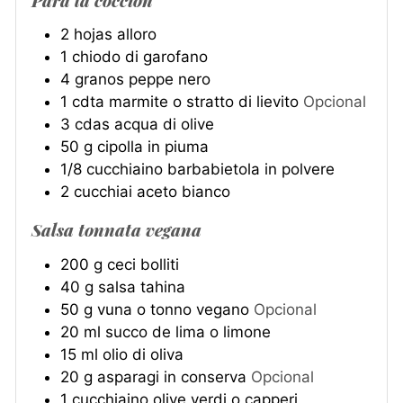
Para la cocción
2
hojas
alloro
1
chiodo di garofano
4
granos
peppe nero
1
cdta
marmite o stratto di lievito
Opcional
3
cdas
acqua di olive
50
g
cipolla in piuma
1/8
cucchiaino
barbabietola in polvere
2
cucchiai
aceto bianco
Salsa tonnata vegana
200
g
ceci bolliti
40
g
salsa tahina
50
g
vuna o tonno vegano
Opcional
20
ml
succo de lima o limone
15
ml
olio di oliva
20
g
asparagi in conserva
Opcional
1
cucchiaino
olive verdi o capperi