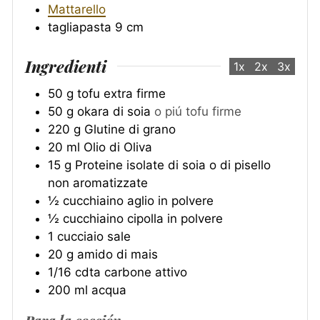
Mattarello
tagliapasta 9 cm
Ingredienti
1x
2x
3x
50
g
tofu extra firme
50
g
okara di soia
o piú tofu firme
220
g
Glutine di grano
20
ml
Olio di Oliva
15
g
Proteine isolate di soia o di pisello
non aromatizzate
½
cucchiaino
aglio in polvere
½
cucchiaino
cipolla in polvere
1
cucciaio
sale
20
g
amido di mais
1/16
cdta
carbone attivo
200
ml
acqua