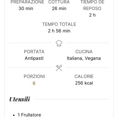
PREPARAZIONE
COTTURA
TIEMPO DE
minuti
minuti
30
min
26
min
REPOSO
ore
2
h
TEMPO TOTALE
ore
minuti
2
h
56
min
PORTATA
CUCINA
Antipasti
Italiana, Vegana
PORZIONI
CALORIE
256
kcal
6
Utensili
1 Frullatore