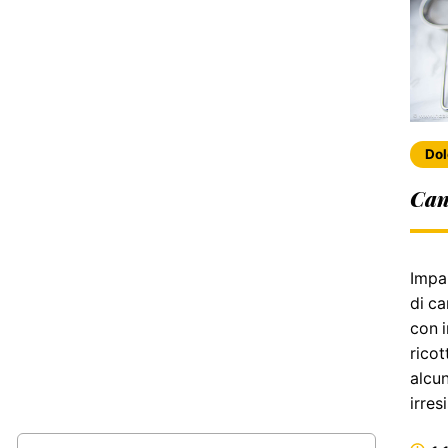
Dol
Cann
Impar
di ca
con 
ricot
alcun
irresi
Ricerca