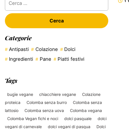
1 
per:
Categorie
Antipasti
Colazione
Dolci
Ingredienti
Pane
Piatti festivi
Tags
bugìe vegane
chiacchiere vegane
Colazione
proteica
Colomba senza burro
Colomba senza
lattosio
Colomba senza uova
Colomba vegana
Colomba Vegan fichi e noci
dolci pasquale
dolci
vegani di carnevale
dolci vegani di pasqua
Dolci