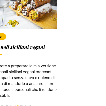
ci
oli siciliani vegani
ate a preparare la mia versione
nnoli siciliani vegani croccanti
impasto senza uova e ripieno di
ta di mandorle o anacardi, con
i tocchi personali che li rendono
stibili.