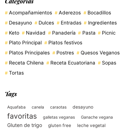
Categorías
Acompañamientos
Aderezos
Bocadillos
Desayuno
Dulces
Entradas
Ingredientes
Keto
Navidad
Panadería
Pasta
Picnic
Plato Principal
Platos festivos
Platos Principales
Postres
Quesos Veganos
Receta Chilena
Receta Ecuatoriana
Sopas
Tortas
Tags
desayuno
Aquafaba
canela
caraotas
favoritas
galletas veganas
Ganache vegana
Gluten de trigo
gluten free
leche vegetal