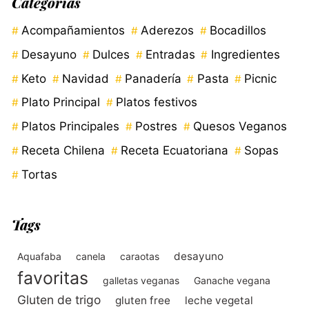
Categorías
Acompañamientos
Aderezos
Bocadillos
Desayuno
Dulces
Entradas
Ingredientes
Keto
Navidad
Panadería
Pasta
Picnic
Plato Principal
Platos festivos
Platos Principales
Postres
Quesos Veganos
Receta Chilena
Receta Ecuatoriana
Sopas
Tortas
Tags
desayuno
Aquafaba
canela
caraotas
favoritas
galletas veganas
Ganache vegana
Gluten de trigo
gluten free
leche vegetal