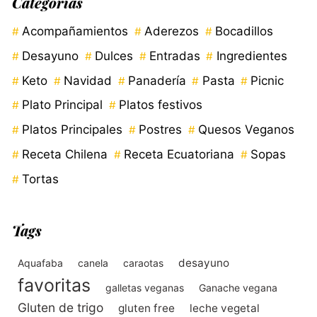
Categorías
Acompañamientos
Aderezos
Bocadillos
Desayuno
Dulces
Entradas
Ingredientes
Keto
Navidad
Panadería
Pasta
Picnic
Plato Principal
Platos festivos
Platos Principales
Postres
Quesos Veganos
Receta Chilena
Receta Ecuatoriana
Sopas
Tortas
Tags
desayuno
Aquafaba
canela
caraotas
favoritas
galletas veganas
Ganache vegana
Gluten de trigo
gluten free
leche vegetal