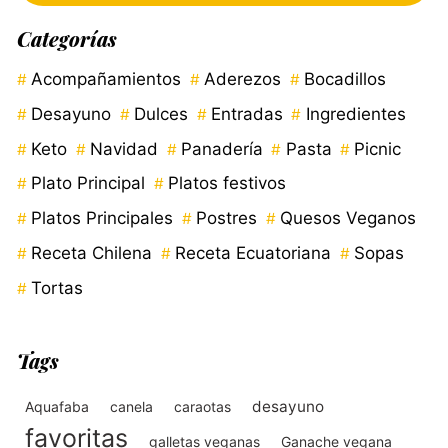
Categorías
Acompañamientos
Aderezos
Bocadillos
Desayuno
Dulces
Entradas
Ingredientes
Keto
Navidad
Panadería
Pasta
Picnic
Plato Principal
Platos festivos
Platos Principales
Postres
Quesos Veganos
Receta Chilena
Receta Ecuatoriana
Sopas
Tortas
Tags
desayuno
Aquafaba
canela
caraotas
favoritas
galletas veganas
Ganache vegana