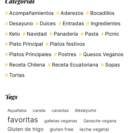
Categorías
Acompañamientos
Aderezos
Bocadillos
Desayuno
Dulces
Entradas
Ingredientes
Keto
Navidad
Panadería
Pasta
Picnic
Plato Principal
Platos festivos
Platos Principales
Postres
Quesos Veganos
Receta Chilena
Receta Ecuatoriana
Sopas
Tortas
Tags
desayuno
Aquafaba
canela
caraotas
favoritas
galletas veganas
Ganache vegana
Gluten de trigo
gluten free
leche vegetal