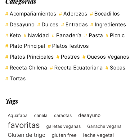
Categorías
Acompañamientos
Aderezos
Bocadillos
Desayuno
Dulces
Entradas
Ingredientes
Keto
Navidad
Panadería
Pasta
Picnic
Plato Principal
Platos festivos
Platos Principales
Postres
Quesos Veganos
Receta Chilena
Receta Ecuatoriana
Sopas
Tortas
Tags
desayuno
Aquafaba
canela
caraotas
favoritas
galletas veganas
Ganache vegana
Gluten de trigo
gluten free
leche vegetal