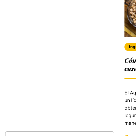
Ing
Cóm
cas
El A
un lí
obte
legu
mane
Buscar: