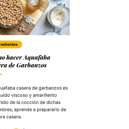
redientes
o hacer Aquafaba
era de Garbanzos
quafaba casera de garbanzos es
quido viscoso y amarillento
nido de la cocción de dichas
mbres, aprende a prepararlo de
ra casera.