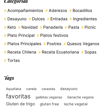
Categorías
Acompañamientos
Aderezos
Bocadillos
Desayuno
Dulces
Entradas
Ingredientes
Keto
Navidad
Panadería
Pasta
Picnic
Plato Principal
Platos festivos
Platos Principales
Postres
Quesos Veganos
Receta Chilena
Receta Ecuatoriana
Sopas
Tortas
Tags
desayuno
Aquafaba
canela
caraotas
favoritas
galletas veganas
Ganache vegana
Gluten de trigo
gluten free
leche vegetal