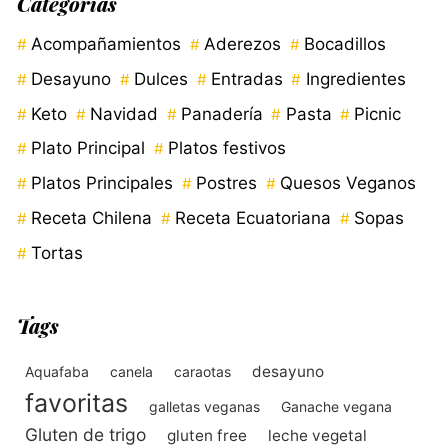
Categorías
Acompañamientos
Aderezos
Bocadillos
Desayuno
Dulces
Entradas
Ingredientes
Keto
Navidad
Panadería
Pasta
Picnic
Plato Principal
Platos festivos
Platos Principales
Postres
Quesos Veganos
Receta Chilena
Receta Ecuatoriana
Sopas
Tortas
Tags
desayuno
Aquafaba
canela
caraotas
favoritas
galletas veganas
Ganache vegana
Gluten de trigo
gluten free
leche vegetal