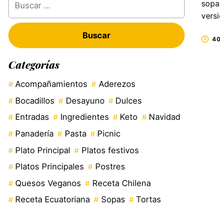
sopa 
vers
40
Categorías
Acompañamientos
Aderezos
Bocadillos
Desayuno
Dulces
Entradas
Ingredientes
Keto
Navidad
Panadería
Pasta
Picnic
Plato Principal
Platos festivos
Platos Principales
Postres
Quesos Veganos
Receta Chilena
Receta Ecuatoriana
Sopas
Tortas