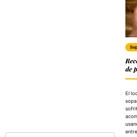
So
Rec
de 
El l
sopa
sofr
acom
usan
entre
Buscar: