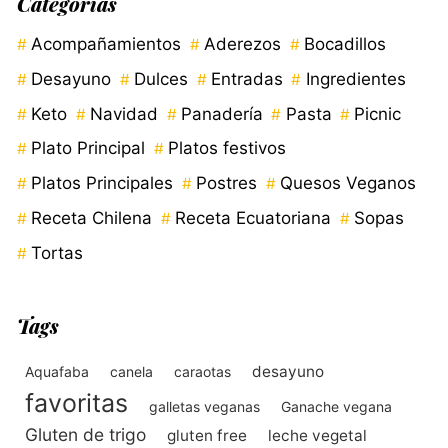
Categorías
Acompañamientos
Aderezos
Bocadillos
Desayuno
Dulces
Entradas
Ingredientes
Keto
Navidad
Panadería
Pasta
Picnic
Plato Principal
Platos festivos
Platos Principales
Postres
Quesos Veganos
Receta Chilena
Receta Ecuatoriana
Sopas
Tortas
Tags
desayuno
Aquafaba
canela
caraotas
favoritas
galletas veganas
Ganache vegana
Gluten de trigo
gluten free
leche vegetal