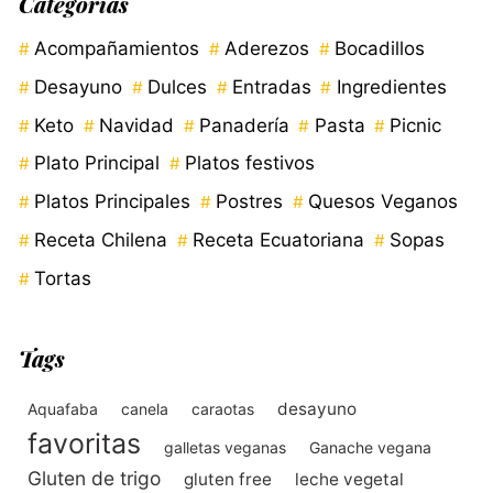
Categorías
Acompañamientos
Aderezos
Bocadillos
Desayuno
Dulces
Entradas
Ingredientes
Keto
Navidad
Panadería
Pasta
Picnic
Plato Principal
Platos festivos
Platos Principales
Postres
Quesos Veganos
Receta Chilena
Receta Ecuatoriana
Sopas
Tortas
Tags
desayuno
Aquafaba
canela
caraotas
favoritas
galletas veganas
Ganache vegana
Gluten de trigo
gluten free
leche vegetal