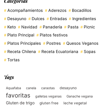
Categorías
Acompañamientos
Aderezos
Bocadillos
Desayuno
Dulces
Entradas
Ingredientes
Keto
Navidad
Panadería
Pasta
Picnic
Plato Principal
Platos festivos
Platos Principales
Postres
Quesos Veganos
Receta Chilena
Receta Ecuatoriana
Sopas
Tortas
Tags
desayuno
Aquafaba
canela
caraotas
favoritas
galletas veganas
Ganache vegana
Gluten de trigo
gluten free
leche vegetal