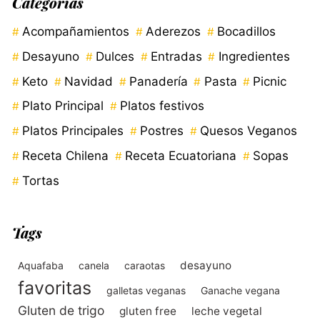
Categorías
Acompañamientos
Aderezos
Bocadillos
Desayuno
Dulces
Entradas
Ingredientes
Keto
Navidad
Panadería
Pasta
Picnic
Plato Principal
Platos festivos
Platos Principales
Postres
Quesos Veganos
Receta Chilena
Receta Ecuatoriana
Sopas
Tortas
Tags
desayuno
Aquafaba
canela
caraotas
favoritas
galletas veganas
Ganache vegana
Gluten de trigo
gluten free
leche vegetal