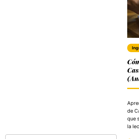
Ing
Cóm
Cas
(An
Apre
de Ca
que s
la le
Buscar: