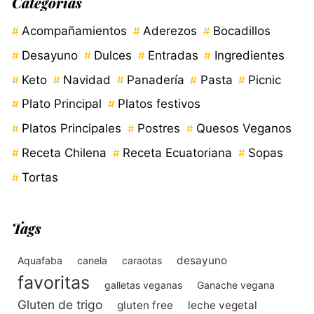
Categorías
Acompañamientos
Aderezos
Bocadillos
Desayuno
Dulces
Entradas
Ingredientes
Keto
Navidad
Panadería
Pasta
Picnic
Plato Principal
Platos festivos
Platos Principales
Postres
Quesos Veganos
Receta Chilena
Receta Ecuatoriana
Sopas
Tortas
Tags
desayuno
Aquafaba
canela
caraotas
favoritas
galletas veganas
Ganache vegana
Gluten de trigo
gluten free
leche vegetal