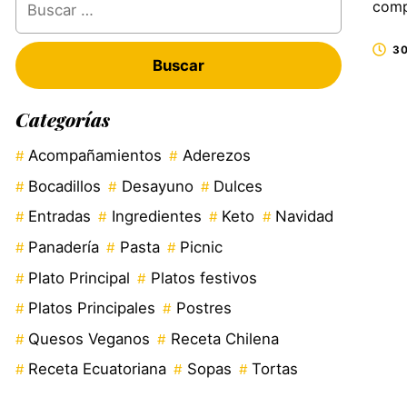
comp
30
Categorías
Acompañamientos
Aderezos
Bocadillos
Desayuno
Dulces
Entradas
Ingredientes
Keto
Navidad
Panadería
Pasta
Picnic
Plato Principal
Platos festivos
Platos Principales
Postres
Quesos Veganos
Receta Chilena
Receta Ecuatoriana
Sopas
Tortas