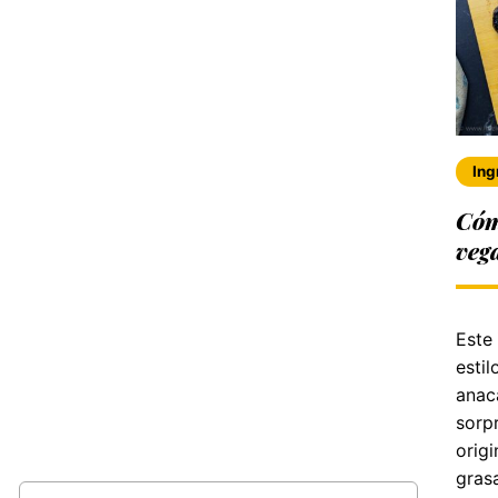
Ing
Cóm
veg
Este
estil
anac
sorp
origi
grasa
Buscar: