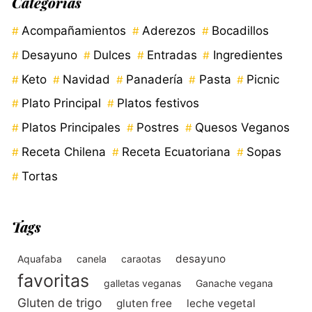
Categorías
Acompañamientos
Aderezos
Bocadillos
Desayuno
Dulces
Entradas
Ingredientes
Keto
Navidad
Panadería
Pasta
Picnic
Plato Principal
Platos festivos
Platos Principales
Postres
Quesos Veganos
Receta Chilena
Receta Ecuatoriana
Sopas
Tortas
Tags
desayuno
Aquafaba
canela
caraotas
favoritas
galletas veganas
Ganache vegana
Gluten de trigo
gluten free
leche vegetal