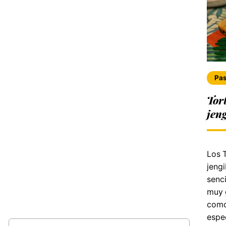
Pas
Tort
jen
Los T
jengi
senci
muy 
como
espe
Buscar: