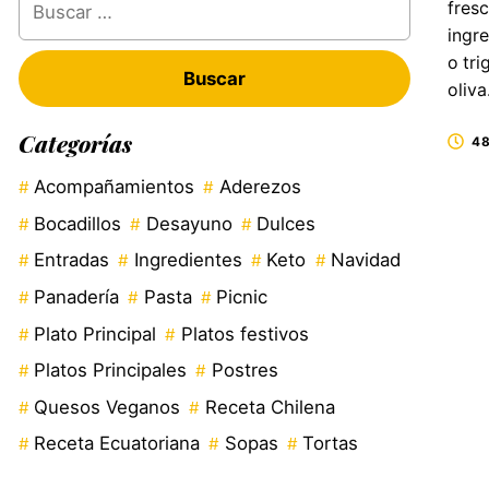
fresc
ingre
o tri
oliva
Categorías
48
Acompañamientos
Aderezos
Bocadillos
Desayuno
Dulces
Entradas
Ingredientes
Keto
Navidad
Panadería
Pasta
Picnic
Plato Principal
Platos festivos
Platos Principales
Postres
Quesos Veganos
Receta Chilena
Receta Ecuatoriana
Sopas
Tortas