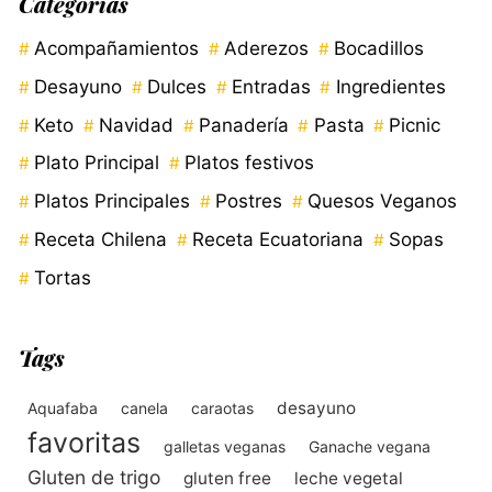
Categorías
Acompañamientos
Aderezos
Bocadillos
Desayuno
Dulces
Entradas
Ingredientes
Keto
Navidad
Panadería
Pasta
Picnic
Plato Principal
Platos festivos
Platos Principales
Postres
Quesos Veganos
Receta Chilena
Receta Ecuatoriana
Sopas
Tortas
Tags
desayuno
Aquafaba
canela
caraotas
favoritas
galletas veganas
Ganache vegana
Gluten de trigo
gluten free
leche vegetal