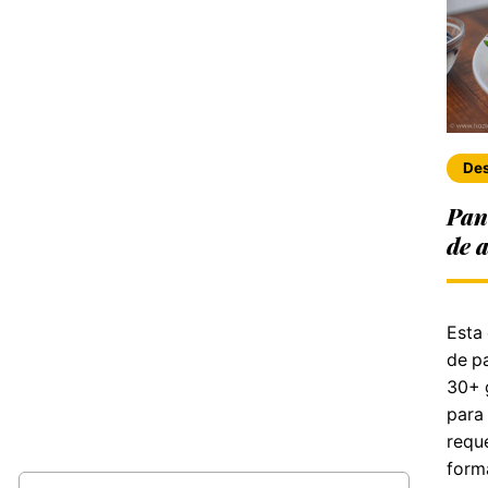
De
Pan
de 
Esta
de p
30+ 
para
reque
forma
Buscar: