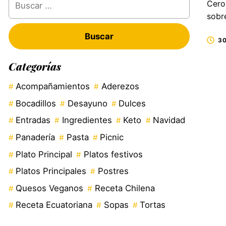
Cero 
sobr
30
Categorías
Acompañamientos
Aderezos
Bocadillos
Desayuno
Dulces
Entradas
Ingredientes
Keto
Navidad
Panadería
Pasta
Picnic
Plato Principal
Platos festivos
Platos Principales
Postres
Quesos Veganos
Receta Chilena
Receta Ecuatoriana
Sopas
Tortas