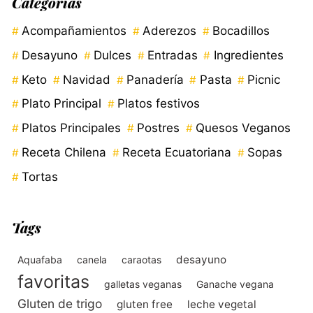
Categorías
Acompañamientos
Aderezos
Bocadillos
Desayuno
Dulces
Entradas
Ingredientes
Keto
Navidad
Panadería
Pasta
Picnic
Plato Principal
Platos festivos
Platos Principales
Postres
Quesos Veganos
Receta Chilena
Receta Ecuatoriana
Sopas
Tortas
Tags
desayuno
Aquafaba
canela
caraotas
favoritas
galletas veganas
Ganache vegana
Gluten de trigo
gluten free
leche vegetal