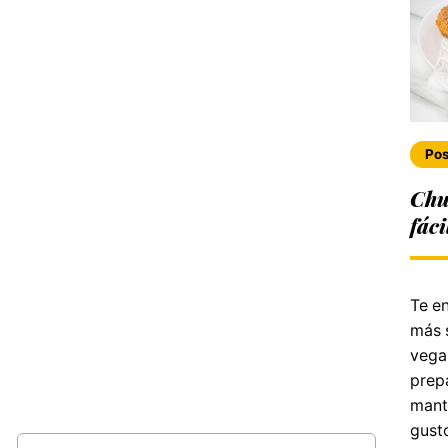
Pos
Chu
fáci
Te en
más s
vega
prepa
mante
gusto
Buscar: