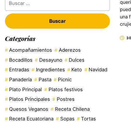
queri
pued
una f
cruji
Categorías
30
Acompañamientos
Aderezos
Bocadillos
Desayuno
Dulces
Entradas
Ingredientes
Keto
Navidad
Panadería
Pasta
Picnic
Plato Principal
Platos festivos
Platos Principales
Postres
Quesos Veganos
Receta Chilena
Receta Ecuatoriana
Sopas
Tortas