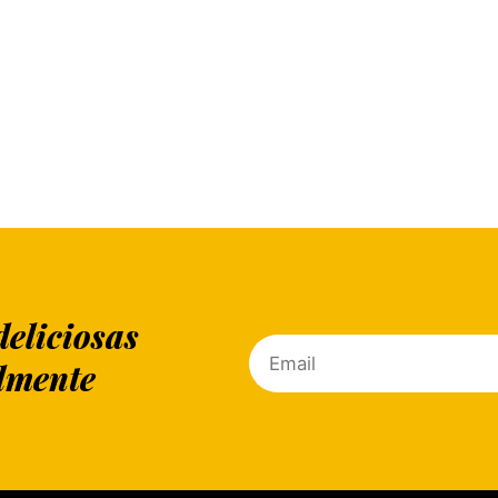
deliciosas
lmente