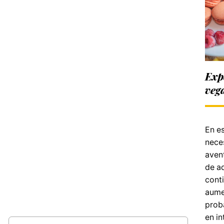
Exp
veg
En es
neces
aven
de a
cont
aumen
prob
en in
Buscar: